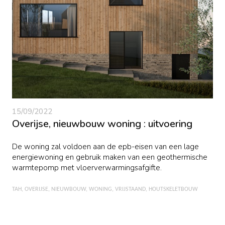
15/09/2022
Overijse, nieuwbouw woning : uitvoering
De woning zal voldoen aan de epb-eisen van een lage
energiewoning en gebruik maken van een geothermische
warmtepomp met vloerverwarmingsafgifte.
TAH
OVERIJSE
NIEUWBOUW
WONING
VRIJSTAAND
HOUTSKELETBOUW