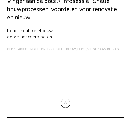
Vinger aan de pols // Infosessie : Snelle
bouwprocessen: voordelen voor renovatie
en nieuw
trends houtskeletbouw
geprefabriceerd beton
GEPREFABRICEERD BETON
HOUTSKELETBOUW
HOGT
VINGER AAN DE POLS