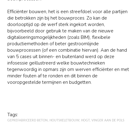
Efficiënter bouwen, het is een streefdoel voor alle partijen
die betrokken zijn bij het bouwproces. Zo kan de
doorlooptijd op de werf sterk ingekort worden,
bijvoorbeeld door gebruik te maken van de nieuwe
digitaliseringsmogelijkheden (zoals BIM), flexibele
productiemethoden of beter gestroomlijnde
bouwprocessen (of een combinatie hiervan). Aan de hand
van 5 cases uit binnen- en buitenland werd op deze
infosessie geïllustreerd welke bouwtechnieken
tegenwoordig in opmars zijn om werven efficiënter en met
minder fouten af te ronden en dit binnen de
vooropgestelde termijnen en budgetten.
Tags:
GEPREFABRICEERD BETON
HOUTSKELETBOUW
HOGT
VINGER AAN DE POLS