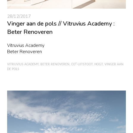
28/12/2017
Vinger aan de pols // Vitruvius Academy :
Beter Renoveren
Vitruvius Academy
Beter Renoveren
VITRUVIUS ACADEMY
BETER RENOVEREN
CO²-UITSTOOT
HOGT
VINGER AAN
DE POLS