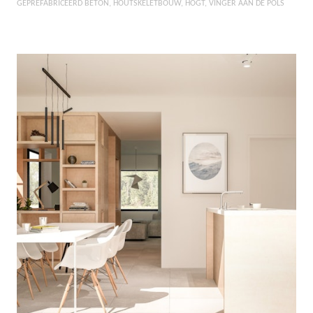
GEPREFABRICEERD BETON
HOUTSKELETBOUW
HOGT
VINGER AAN DE POLS